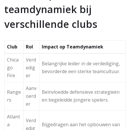
teamdynamiek bij
verschillende clubs
Club
Rol
Impact op Teamdynamiek
Chica
Verd
Belangrijke leider in de verdediging,
go
edig
bevorderde een sterke teamcultuur.
Fire
er
Aanv
Range
Beïnvloedde defensieve strategieën
oerd
rs
en begeleidde jongere spelers.
er
Atlant
Verd
a
Bijgedragen aan het opbouwen van
edig