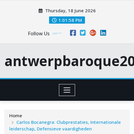
Skip
Thursday, 18 June 2026
to
content
1:01:59 PM
Follow Us
antwerpbaroque20
Home
Carlos Bocanegra: Clubprestaties, Internationale
leiderschap, Defensieve vaardigheden