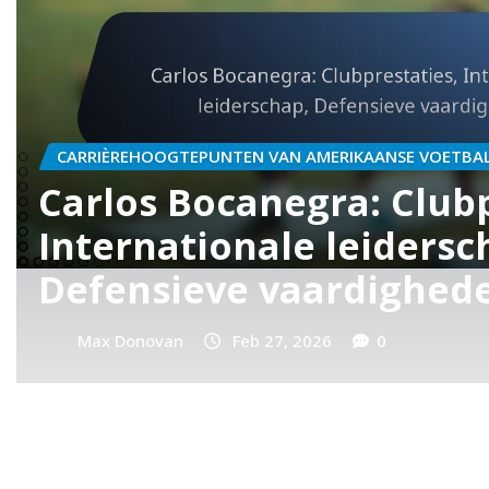
CARRIÈREHOOGTEPUNTEN VAN AMERIKAANSE VOETBAL
Jozy Altidore: MLS-erke
Internationale doelpun
Clubovergangen
Max Donovan
Feb 27, 2026
0