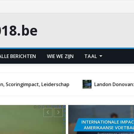
18.be
ALLE BERICHTEN
WIE WE ZIJN
TAAL
ct, Leiderschap
Landon Donovan: Iconische mom
INTERNATIONALE IMPAC
AMERIKAANSE VOETBA