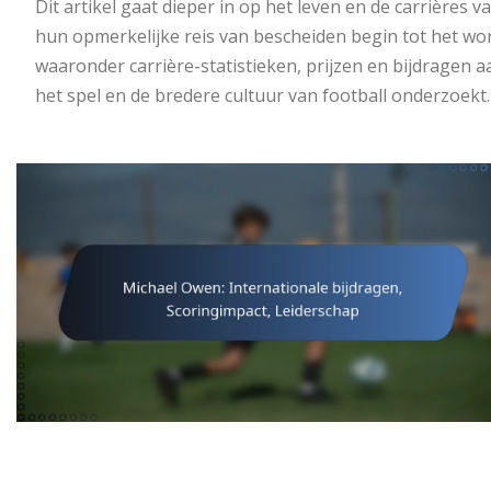
Dit artikel gaat dieper in op het leven en de carrière
hun opmerkelijke reis van bescheiden begin tot het wo
waaronder carrière-statistieken, prijzen en bijdragen a
het spel en de bredere cultuur van football onderzoekt.