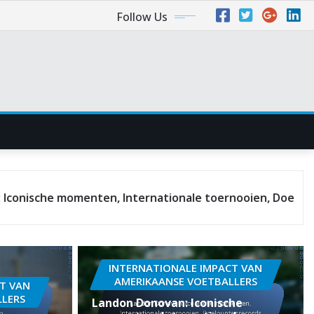
Follow Us
enten, Internationale toernooien, Doelpuntenrecords
INTERNATIONALE IMPACT VAN
AMERIKAANSE VOETBALLERS
T VAN
LLERS
Landon Donovan: Iconische