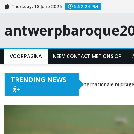
Skip
Thursday, 18 June 2026
5:52:25 PM
to
content
antwerpbaroque20
VOORPAGINA
NEEM CONTACT MET ONS OP
TRENDING NEWS
Michael Owen: Internationale bijdragen, Scoringimpa