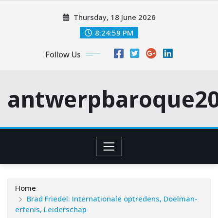
Skip
Thursday, 18 June 2026
to
content
8:25:00 PM
Follow Us
antwerpbaroque20
Home
Brad Friedel: Internationale optredens, Doelman-
erfenis, Leiderschap