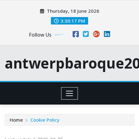
Skip
Thursday, 18 June 2026
to
content
3:30:18 PM
Follow Us
antwerpbaroque20
Home
Cookie Policy