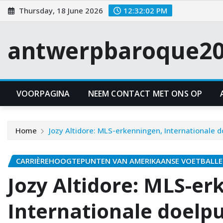
Skip
Thursday, 18 June 2026
12:32:03 PM
to
content
antwerpbaroque20
VOORPAGINA
NEEM CONTACT MET ONS OP
Home
Jozy Altidore: MLS-erkenningen, Internationale
CARRIÈREHOOGTEPUNTEN VAN AMERIKAANSE VOETBALLE
Jozy Altidore: MLS-er
Internationale doelp