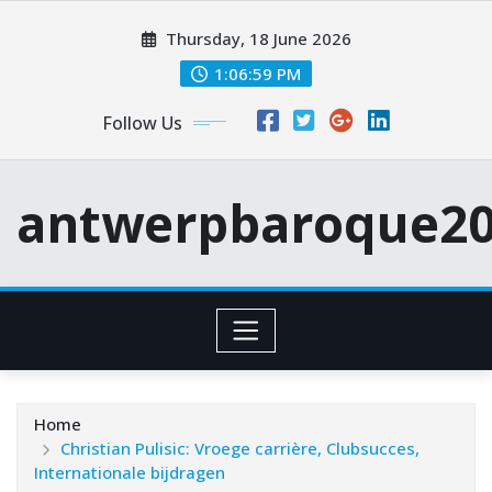
Skip
Thursday, 18 June 2026
to
content
1:07:00 PM
Follow Us
antwerpbaroque20
Home
Christian Pulisic: Vroege carrière, Clubsucces,
Internationale bijdragen