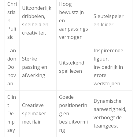
Chri
Hoog
Uitzonderlijk
stia
bewustzijn
dribbelen,
Sleutelspeler
n
en
snelheid en
en leider
Puli
aanpassings
creativiteit
sic
vermogen
Lan
Inspirerende
don
Sterke
figuur,
Uitstekend
Do
passing en
invloedrijk in
spel lezen
nov
afwerking
grote
an
wedstrijden
Clin
Goede
Dynamische
t
Creatieve
positionerin
aanwezigheid,
De
spelmaker
g en
verhoogt de
mp
met flair
besluitvormi
teamgeest
sey
ng