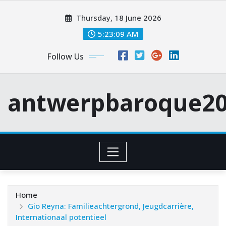
Skip
Thursday, 18 June 2026
to
content
5:23:10 AM
Follow Us
antwerpbaroque20
Home
Gio Reyna: Familieachtergrond, Jeugdcarrière,
Internationaal potentieel